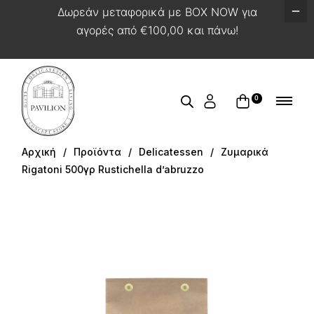
Δωρεάν μεταφορικά με BOX NOW για
αγορές από €100,00 και πάνω!
0
Αρχική
Προϊόντα
Delicatessen
Ζυμαρικά
Rigatoni 500γρ Rustichella d’abruzzo