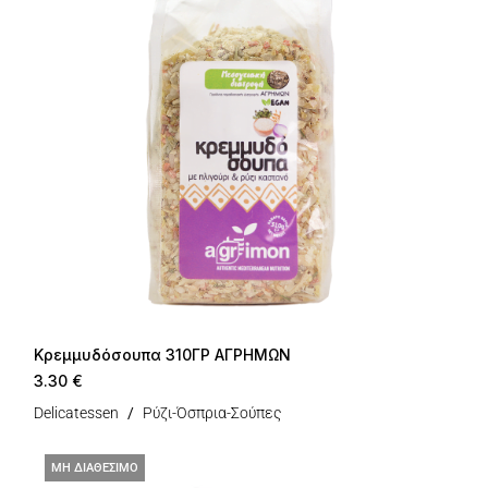
Κρεμμυδόσουπα 310ΓΡ ΑΓΡΗΜΩΝ
3.30
€
Delicatessen
Ρύζι-Όσπρια-Σούπες
ΜΗ ΔΙΑΘΕΣΙΜΟ