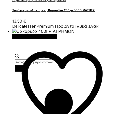
Τρούφες με αλατισμένη Καραμέλα 250γρ DECO MATHEZ
13.50
€
Delicatessen
Premium Προϊόντα
Γλυκά Σνακ
Προσθήκη στο καλάθι
Products
search