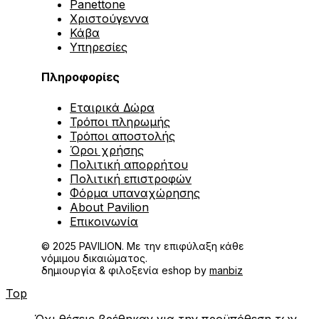
Panettone
Χριστούγεννα
Κάβα
Υπηρεσίες
Πληροφορίες
Εταιρικά Δώρα
Τρόποι πληρωμής
Τρόποι αποστολής
Όροι χρήσης
Πολιτική απορρήτου
Πολιτική επιστροφών
Φόρμα υπαναχώρησης
About Pavilion
Επικοινωνία
© 2025 PAVILION. Με την επιφύλαξη κάθε
νόμιμου δικαιώματος.
δημιουργία & φιλοξενία eshop by
manbiz
Top
Όχι θέσεις βρέθηκαν για την προϋπόθεση των