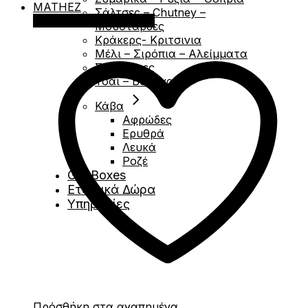
Σάλτσες – Chutney –
Προσθήκη στο καλάθι
Μουσταρδες
Κράκερς- Κριτσινια
Μέλι – Σιρόπια – Αλείμματα
Σοκολάτες
Τσάι – Βότανα
Κάβα
Αφρώδες
Ερυθρά
Λευκά
Ροζέ
Gift Boxes
Εταιρικά Δώρα
Υπηρεσίες
Πρόσθήκη στα αγαπημένα