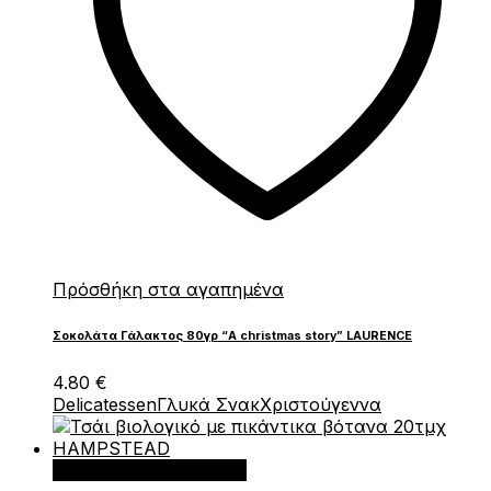
Πρόσθήκη στα αγαπημένα
Σοκολάτα Γάλακτος 80γρ “A christmas story” LAURENCE
4.80
€
Delicatessen
Γλυκά Σνακ
Χριστούγεννα
Προσθήκη στο καλάθι