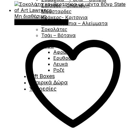
Σάλτσες – Chutney –
Μουσταρδες
Μη διαθέσιμο
Κράκερς- Κριτσινια
Διαβάστε περισσότερα
Μέλι – Σιρόπια – Αλείμματα
Σοκολάτες
Τσάι – Βότανα
Κάβα
Αφρώδες
Ερυθρά
Λευκά
Ροζέ
Gift Boxes
Εταιρικά Δώρα
Υπηρεσίες