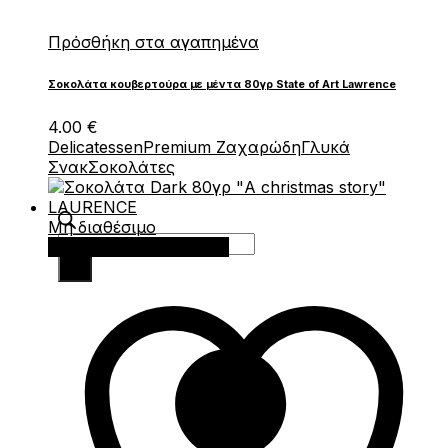
Πρόσθήκη στα αγαπημένα
Σοκολάτα κουβερτούρα με μέντα 80γρ State of Art Lawrence
4.00
€
Delicatessen
Premium Ζαχαρώδη
Γλυκά
Σνακ
Σοκολάτες
Μη διαθέσιμο
Products
Διαβάστε περισσότερα
search