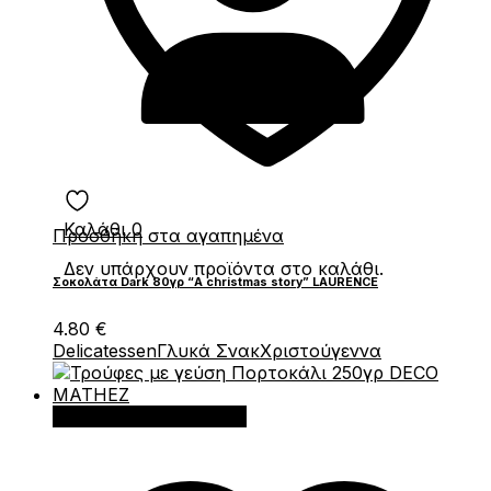
Καλάθι
0
Πρόσθήκη στα αγαπημένα
Δεν υπάρχουν προϊόντα στο καλάθι.
Σοκολάτα Dark 80γρ “A christmas story” LAURENCE
4.80
€
Delicatessen
Γλυκά Σνακ
Χριστούγεννα
Προσθήκη στο καλάθι