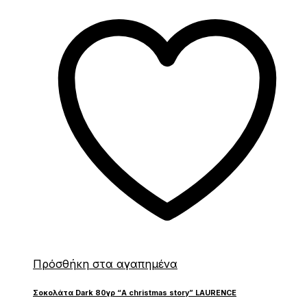
Πρόσθήκη στα αγαπημένα
Σοκολάτα Dark 80γρ “A christmas story” LAURENCE