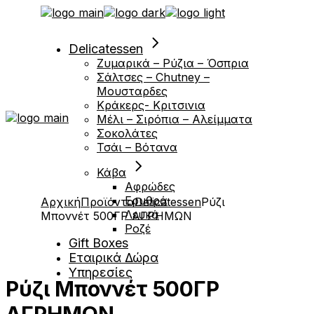
Μετάβαση
στο
περιεχόμενο
Delicatessen
Ζυμαρικά – Ρύζια – Όσπρια
Σάλτσες – Chutney –
Μουσταρδες
Κράκερς- Κριτσινια
Μέλι – Σιρόπια – Αλείμματα
Σοκολάτες
Τσάι – Βότανα
Κάβα
Αφρώδες
Ερυθρά
Αρχική
Προϊόντα
Delicatessen
Ρύζι
Λευκά
Μποννέτ 500ΓΡ ΑΓΡΗΜΩΝ
Ροζέ
Gift Boxes
Εταιρικά Δώρα
Υπηρεσίες
Ρύζι Μποννέτ 500ΓΡ