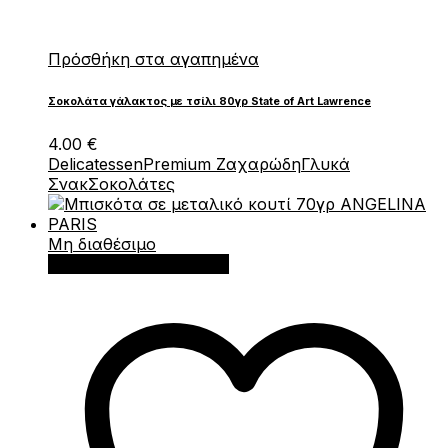
Πρόσθήκη στα αγαπημένα
Σοκολάτα γάλακτος με τσίλι 80γρ State of Art Lawrence
4.00
€
Delicatessen
Premium Ζαχαρώδη
Γλυκά
Σνακ
Σοκολάτες
Μη διαθέσιμο
Διαβάστε περισσότερα