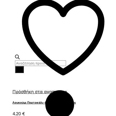
Products
search
Πρόσθήκη στα αγαπημένα
Λουκούμι Πορτοκάλι-Κανέλα 200γρ Citrus
4.20
€