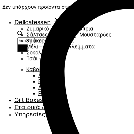
Δεν υπάρχουν προϊόντα στο καλάθι.
Delicatessen
Ζυμαρικά – Ρύζια – Όσπρια
Σάλτσες – Chutney – Μουσταρδες
Products
Κράκερς- Κριτσινια
search
Μέλι – Σιρόπια – Αλείμματα
Σοκολάτες
Τσάι – Βότανα
Κάβα
Αφρώδες
Ερυθρά
Λευκά
Ροζέ
Gift Boxes
Εταιρικά Δώρα
Υπηρεσίες