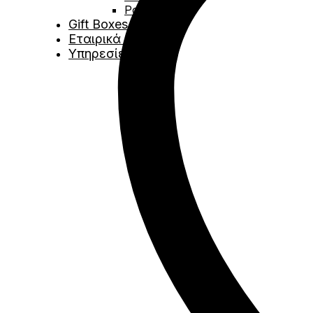
Ροζέ
Gift Boxes
Εταιρικά Δώρα
Υπηρεσίες