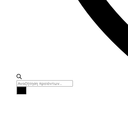
Products
search