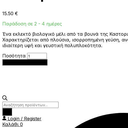
15.50
€
Παράδοση σε 2 - 4 ημέρες
Ένα εκλεκτό βιολογικό μέλι από τα βουνά της Καστο
Χαρακτηρίζεται από πλούσια, ισορροπημένη γεύση, αν
ιδιαίτερη υφή και γευστική πολυπλοκότητα.
Βιολογικό
Ποσότητα
Μέλι
Προσθήκη στο καλάθι
Ανθέων
&
Κωνοφόρων
950γρ
Beekeeper
ποσότητα
Products
search
Login / Register
Καλάθι
0