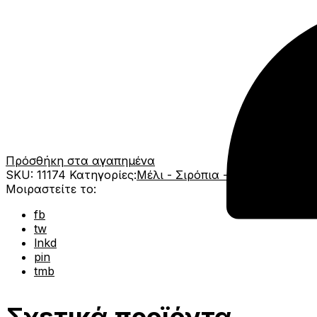
Πρόσθήκη στα αγαπημένα
SKU:
11174
Κατηγορίες:
Μέλι - Σιρόπια - Αλείμματα
,
Del
Μοιραστείτε το:
fb
tw
lnkd
pin
tmb
Σχετικά προϊόντα