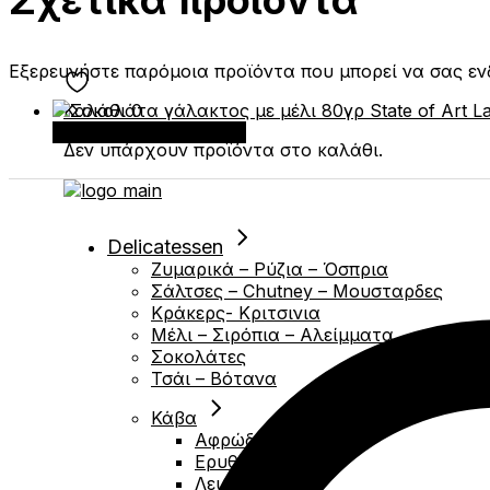
Εξερευνήστε παρόμοια προϊόντα που μπορεί να σας ε
Καλάθι
0
Προσθήκη στο καλάθι
Δεν υπάρχουν προϊόντα στο καλάθι.
Delicatessen
Ζυμαρικά – Ρύζια – Όσπρια
Σάλτσες – Chutney – Μουσταρδες
Κράκερς- Κριτσινια
Μέλι – Σιρόπια – Αλείμματα
Σοκολάτες
Τσάι – Βότανα
Κάβα
Αφρώδες
Ερυθρά
Λευκά