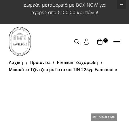
Δωρεάν μεταφορικά με BOX NOW για
αγορές από €100,00 και πάνω!
0
Αρχική
Προϊόντα
Premium Ζαχαρώδη
Μπισκότα Τζίντζερ με Γατάκια ΤΙΝ 225γρ Farmhouse
ΜΗ ΔΙΑΘΕΣΙΜΟ