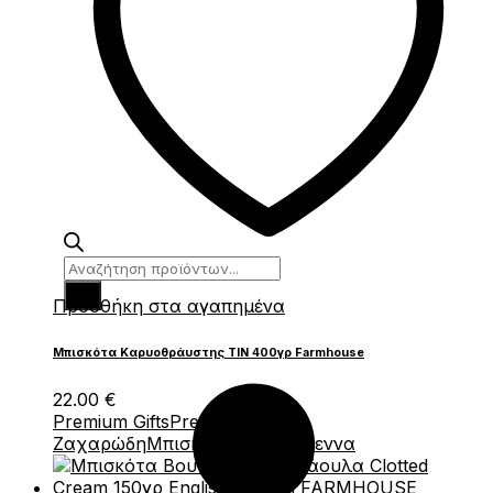
Products
search
Πρόσθήκη στα αγαπημένα
Μπισκότα Καρυοθράυστης ΤΙΝ 400γρ Farmhouse
22.00
€
Premium Gifts
Premium
Ζαχαρώδη
Μπισκότα
Χριστούγεννα