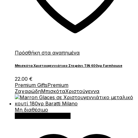
Πρόσθήκη στα αγαπημένα
Μπισκότα Χριστουγεννιάτικο Στεφάνι TIN 400γρ Farmhouse
22.00
€
Premium Gifts
Premium
Ζαχαρώδη
Μπισκότα
Χριστούγεννα
Μη διαθέσιμο
Διαβάστε περισσότερα