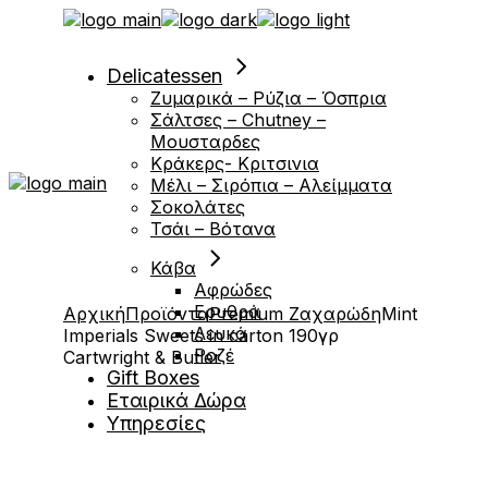
Μετάβαση
στο
περιεχόμενο
Delicatessen
Ζυμαρικά – Ρύζια – Όσπρια
Σάλτσες – Chutney –
Μουσταρδες
Κράκερς- Κριτσινια
Μέλι – Σιρόπια – Αλείμματα
Σοκολάτες
Τσάι – Βότανα
Κάβα
Αφρώδες
Ερυθρά
Αρχική
Προϊόντα
Premium Ζαχαρώδη
Mint
Λευκά
Imperials Sweets in carton 190γρ
Ροζέ
Cartwright & Butler
Gift Boxes
Εταιρικά Δώρα
Υπηρεσίες