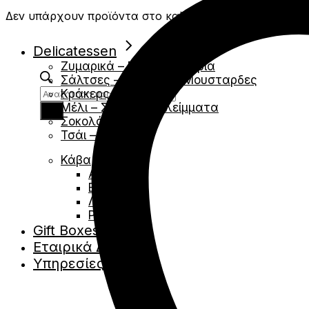
Δεν υπάρχουν προϊόντα στο καλάθι.
Delicatessen
Ζυμαρικά – Ρύζια – Όσπρια
Σάλτσες – Chutney – Μουσταρδες
Products
Κράκερς- Κριτσινια
search
Μέλι – Σιρόπια – Αλείμματα
Σοκολάτες
Τσάι – Βότανα
Κάβα
Αφρώδες
Ερυθρά
Λευκά
Ροζέ
Gift Boxes
Εταιρικά Δώρα
Υπηρεσίες