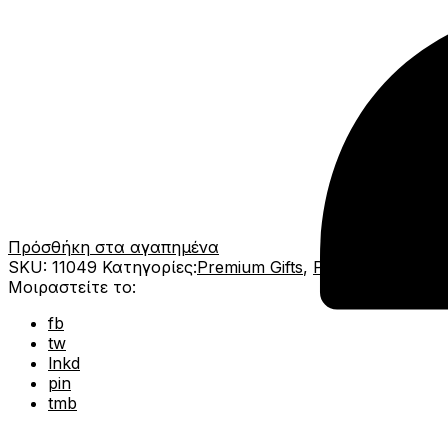
Πρόσθήκη στα αγαπημένα
SKU:
11049
Κατηγορίες:
Premium Gifts
,
Premium Ζαχαρ
Μοιραστείτε το:
fb
tw
lnkd
pin
tmb