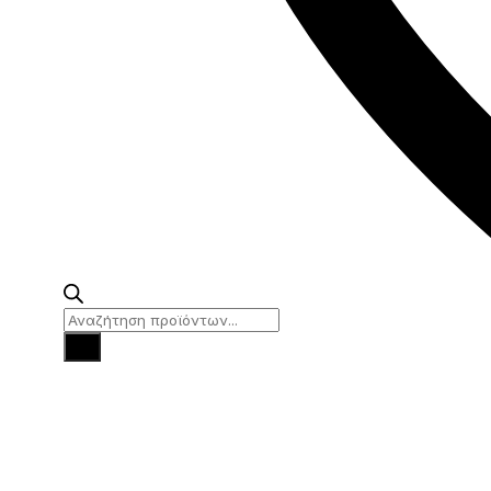
Products
search