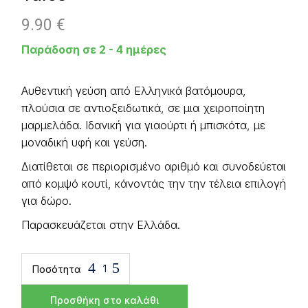
9.90
€
Παράδοση σε 2 - 4 ημέρες
Αυθεντική γεύση από Ελληνικά βατόμουρα,
πλούσια σε αντιοξειδωτικά, σε μια χειροποίητη
μαρμελάδα. Ιδανική για γιαούρτι ή μπισκότα, με
μοναδική υφή και γεύση.
Διατίθεται σε περιορισμένο αριθμό και συνοδεύεται
από κομψό κουτί, κάνοντάς την την τέλεια επιλογή
για δώρο.
Παρασκευάζεται στην Ελλάδα.
Ποσότητα
Μαρμελάδα Χειροποίητη Βατόμουρο 212γρ Garden Ta
Προσθήκη στο καλάθι