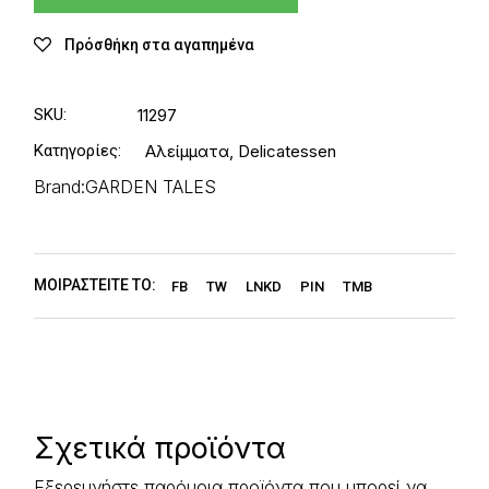
Πρόσθήκη στα αγαπημένα
SKU:
11297
Κατηγορίες:
Αλείμματα
,
Delicatessen
Brand:
GARDEN TALES
ΜΟΙΡΑΣΤΕΊΤΕ ΤΟ:
FB
TW
LNKD
PIN
TMB
Σχετικά προϊόντα
Εξερευνήστε παρόμοια προϊόντα που μπορεί να