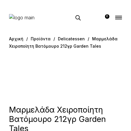
Μετάβαση
στο
περιεχόμενο
0
Αρχική
Προϊόντα
Delicatessen
Μαρμελάδα
Χειροποίητη Βατόμουρο 212γρ Garden Tales
Μαρμελάδα Χειροποίητη
Βατόμουρο 212γρ Garden
Tales