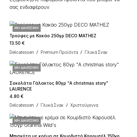
σας ενδιαφέρουν
ΜΗ ΔΙΑΘΈΣΙΜΟ
Τρούφες με Κακάο 250γρ DECO MATHEZ
13.50
€
Delicatessen
Premium Προϊόντα
Γλυκά Σνακ
ΜΗ ΔΙΑΘΈΣΙΜΟ
Σοκολάτα Γάλακτος 80γρ “A christmas story”
LAURENCE
4.80
€
Delicatessen
Γλυκά Σνακ
Χριστούγεννα
ΜΗ ΔΙΑΘΈΣΙΜΟ
Μπισκότα με κρέμα σε Κουρδιστό Καρουσέλ 150γρ