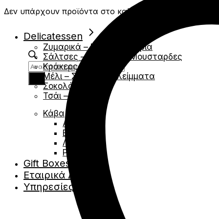
Δεν υπάρχουν προϊόντα στο καλάθι.
Delicatessen
Ζυμαρικά – Ρύζια – Όσπρια
Σάλτσες – Chutney – Μουσταρδες
Products
Κράκερς- Κριτσινια
search
Μέλι – Σιρόπια – Αλείμματα
Σοκολάτες
Τσάι – Βότανα
Κάβα
Αφρώδες
Ερυθρά
Λευκά
Ροζέ
Gift Boxes
Εταιρικά Δώρα
Υπηρεσίες