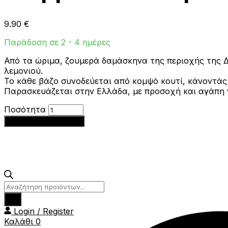
9.90
€
Παράδοση σε 2 - 4 ημέρες
Από τα ώριμα, ζουμερά δαμάσκηνα της περιοχής της 
λεμονιού.
Το κάθε βάζο συνοδεύεται από κομψό κουτί, κάνοντάς 
Παρασκευάζεται στην Ελλάδα, με προσοχή και αγάπη γ
Μαρμελάδα
Ποσότητα
Χειροποίητη
Προσθήκη στο καλάθι
Δαμάσκηνο
212γρ
Garden
Tales
ποσότητα
Products
search
Login / Register
Καλάθι
0