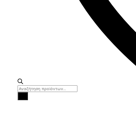
Products
search