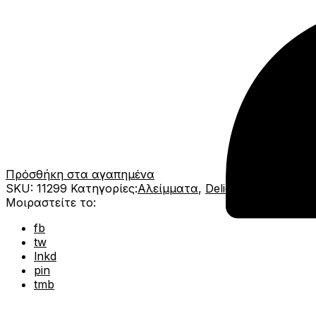
Πρόσθήκη στα αγαπημένα
SKU:
11299
Κατηγορίες:
Αλείμματα
,
Delicatessen
Brand:
Μοιραστείτε το:
fb
tw
lnkd
pin
tmb