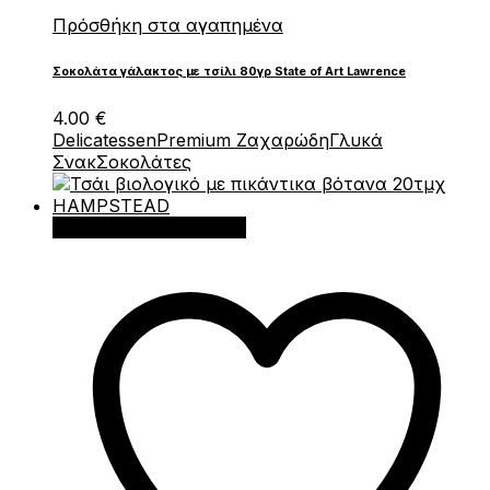
Πρόσθήκη στα αγαπημένα
Σοκολάτα γάλακτος με τσίλι 80γρ State of Art Lawrence
4.00
€
Delicatessen
Premium Ζαχαρώδη
Γλυκά
Σνακ
Σοκολάτες
Προσθήκη στο καλάθι