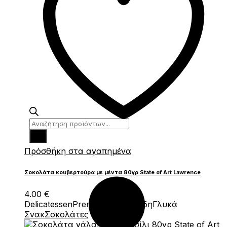
Products
search
Πρόσθήκη στα αγαπημένα
Σοκολάτα κουβερτούρα με μέντα 80γρ State of Art Lawrence
4.00
€
Delicatessen
Premium Ζαχαρώδη
Γλυκά
Σνακ
Σοκολάτες