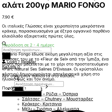
αλάτι 200γρ MARIO FONGO
7.90
€
Οι ιταλικές Γλώσσες είναι χειροποίητα μακρόστενα
κράκερ, παρασκευασμένα με έξτρα οργανικό παρθένο
ελαιόλαδο εξαιρετικές πρώτες ύλες.
Παράδοση σε 2 - 4 ημέρες
Products
Ο Mario Fongo έδωσε ακόμη μεγαλύτερη αξία στις
search
Γλώσσες του με το «Fleur de Sel» από την Ίμπιζα, ένα
Login / Register
αλάτι που μαζεύεται με το χέρι στο προστατευόμενο
Καλάθι
0
«Parc Natural Ses Salines D‘Eivissa». Οι κρύσταλλοι
αλατιού δημιουργούνται αποκλειστικά χάρη στο
Δεν υπάρχουν προϊόντα στο καλάθι.
ηλιακό φως και τον άνεμο.
Products
Γλώσσες
Delicatessen
Ποσότητα
search
παραδοσιακές
Ζυμαρικά – Ρύζια – Όσπρια
Προσθήκη στο καλάθι
με
Σάλτσες – Chutney – Μουσταρδες
αλάτι
Κράκερς- Κριτσινια
200γρ
Μέλι – Σιρόπια – Αλείμματα