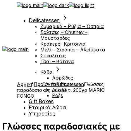
Μετάβαση
στο
περιεχόμενο
Delicatessen
Ζυμαρικά – Ρύζια – Όσπρια
Σάλτσες – Chutney –
Μουσταρδες
Κράκερς- Κριτσινια
Μέλι – Σιρόπια – Αλείμματα
Σοκολάτες
Τσάι – Βότανα
Κάβα
Αφρώδες
Ερυθρά
Αρχική
Προϊόντα
Delicatessen
Γλώσσες
Λευκά
παραδοσιακές με αλάτι 200γρ MARIO
Ροζέ
FONGO
Gift Boxes
Εταιρικά Δώρα
Υπηρεσίες
Γλώσσες παραδοσιακές με