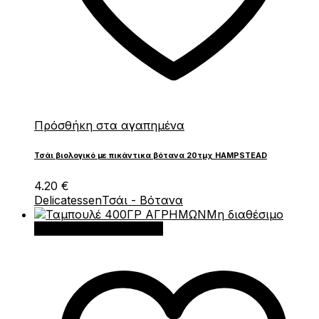
Πρόσθήκη στα αγαπημένα
Τσάι βιολογικό με πικάντικα βότανα 20τμχ HAMPSTEAD
4.20
€
Delicatessen
Τσάι - Βότανα
Μη διαθέσιμο
Διαβάστε περισσότερα