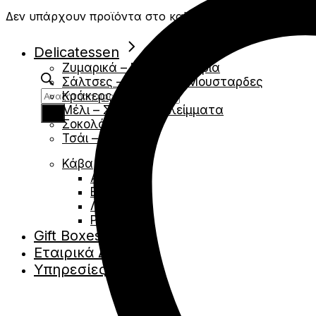
Δεν υπάρχουν προϊόντα στο καλάθι.
Delicatessen
Ζυμαρικά – Ρύζια – Όσπρια
Σάλτσες – Chutney – Μουσταρδες
Products
Κράκερς- Κριτσινια
search
Μέλι – Σιρόπια – Αλείμματα
Σοκολάτες
Τσάι – Βότανα
Κάβα
Αφρώδες
Ερυθρά
Λευκά
Ροζέ
Gift Boxes
Εταιρικά Δώρα
Υπηρεσίες