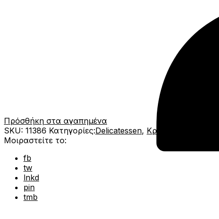
Πρόσθήκη στα αγαπημένα
SKU:
11386
Κατηγορίες:
Delicatessen
,
Κράκερς- Κριτσινι
Μοιραστείτε το:
fb
tw
lnkd
pin
tmb