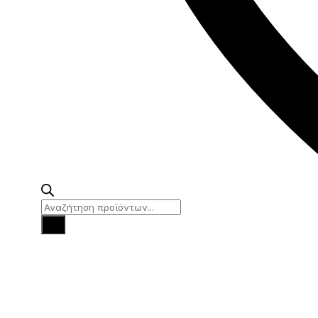
Products
search