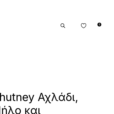
0
hutney Αχλάδι,
ήλο και