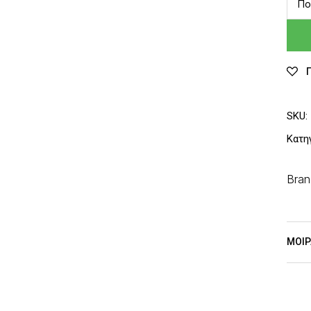
Πο
Ch
SKU:
Κατη
Bran
ΜΟΙΡ