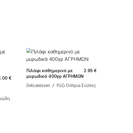
Πιλάφι καθημερινό με
2.95
€
μυρωδικά 400γρ ΑΓΡΗΜΩΝ
4.00
€
Delicatessen
Ρύζι-Όσπρια-Σούπες
αρώδη