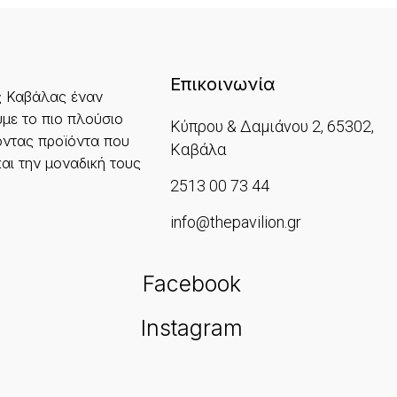
Επικοινωνία
ς Καβάλας έναν
με το πιο πλούσιο
Κύπρου & Δαμιάνου 2, 65302,
ντας προϊόντα που
Καβάλα
και την μοναδική τους
2513 00 73 44
info@thepavilion.gr
Facebook
Instagram