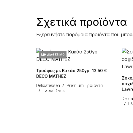
Σχετικά προϊόντα
Εξερευνήστε παρόμοια προϊόντα που μπορ
ΜΗ ΔΙΑΘΈΣΙΜΟ
Τρούφες με Κακάο 250γρ
13.50
€
DECO MATHEZ
Σοκο
ορχιδ
Delicatessen
Premium Προϊόντα
Lawr
Γλυκά Σνακ
Delic
Γλ