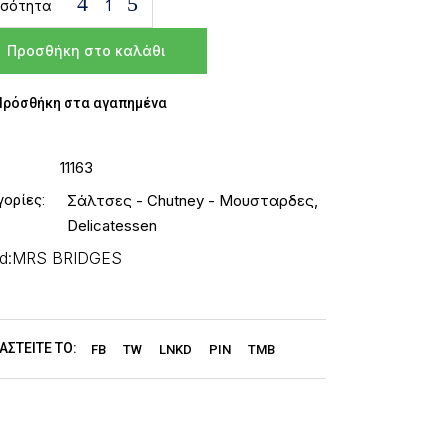
σότητα
utney Αχλάδι, Μήλο και Τζίντζερ 300γρ Mrs Bridges ποσότ
Προσθήκη στο καλάθι
Πρόσθήκη στα αγαπημένα
11163
γορίες:
Σάλτσες - Chutney - Μουσταρδες
,
Delicatessen
d:
MRS BRIDGES
ΑΣΤΕΊΤΕ ΤΟ:
FB
TW
LNKD
PIN
TMB