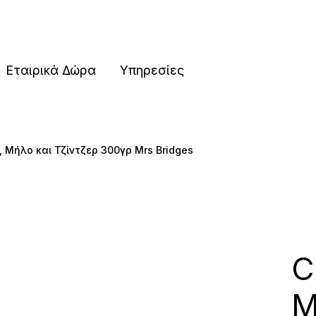
ες
Εταιρικά Δώρα
Υπηρεσίες
, Μήλο και Τζίντζερ 300γρ Mrs Bridges
ες
C
Μ