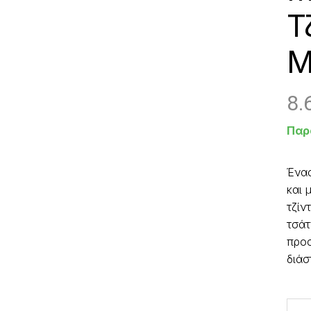
Τ
M
8.
Παρ
Ένα
και 
τζίν
τσάτ
προσ
διάσ