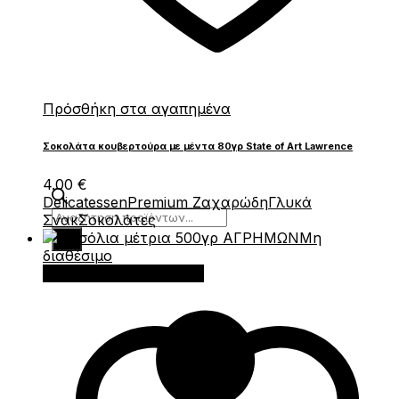
Πρόσθήκη στα αγαπημένα
Σοκολάτα κουβερτούρα με μέντα 80γρ State of Art Lawrence
4.00
€
Delicatessen
Premium Ζαχαρώδη
Γλυκά
Products
Σνακ
Σοκολάτες
search
Μη
διαθέσιμο
Διαβάστε περισσότερα