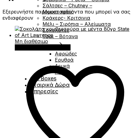
Σάλτσες – Chutney –
Εξερευνήστε παρόμοια προϊόντα που μπορεί να σας
Μουσταρδες
ενδιαφέρουν
Κράκερς- Κριτσινια
Μέλι – Σιρόπια – Αλείμματα
Σοκολάτες
Τσάι – Βότανα
Μη διαθέσιμο
Διαβάστε περισσότερα
Κάβα
Αφρώδες
Ερυθρά
Λευκά
Ροζέ
Gift Boxes
Εταιρικά Δώρα
Υπηρεσίες