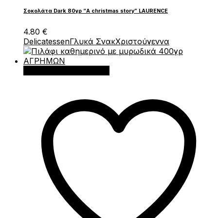
Σοκολάτα Dark 80γρ “A christmas story” LAURENCE
4.80
€
Delicatessen
Γλυκά Σνακ
Χριστούγεννα
Προσθήκη στο καλάθι