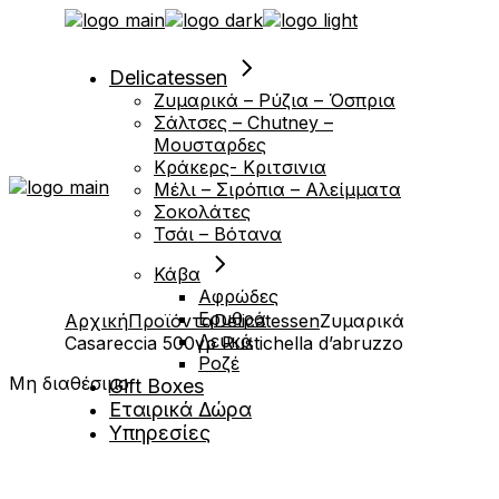
Μετάβαση
στο
περιεχόμενο
Delicatessen
Ζυμαρικά – Ρύζια – Όσπρια
Σάλτσες – Chutney –
Μουσταρδες
Κράκερς- Κριτσινια
Μέλι – Σιρόπια – Αλείμματα
Σοκολάτες
Τσάι – Βότανα
Κάβα
Αφρώδες
Ερυθρά
Αρχική
Προϊόντα
Delicatessen
Ζυμαρικά
Λευκά
Casareccia 500γρ Rustichella d’abruzzo
Ροζέ
Μη διαθέσιμο
Gift Boxes
Εταιρικά Δώρα
Υπηρεσίες