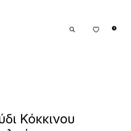
0
ύδι Κόκκινου