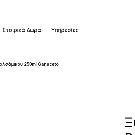
ες
Εταιρικά Δώρα
Υπηρεσίες
Βαλσάμικου 250ml Ganaceto
ες
Ξ