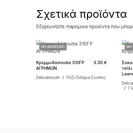
Σχετικά προϊόντα
Εξερευνήστε παρόμοια προϊόντα που μπορ
ΜΗ ΔΙΑΘΈΣΙΜΟ
ΜΗ 
Κρεμμυδόσουπα 310ΓΡ
3.30
€
Σοκο
ΑΓΡΗΜΩΝ
τσίλι
Lawr
Delicatessen
Ρύζι-Όσπρια-Σούπες
Delic
Γλ