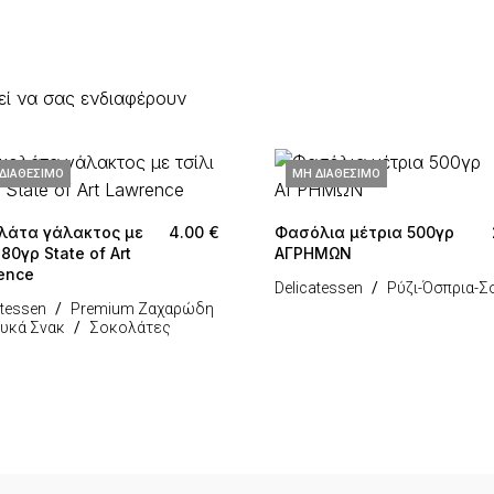
εί να σας ενδιαφέρουν
ΔΙΑΘΈΣΙΜΟ
ΜΗ ΔΙΑΘΈΣΙΜΟ
λάτα γάλακτος με
4.00
€
Φασόλια μέτρια 500γρ
 80γρ State of Art
ΑΓΡΗΜΩΝ
ence
Delicatessen
Ρύζι-Όσπρια-Σ
atessen
Premium Ζαχαρώδη
υκά Σνακ
Σοκολάτες