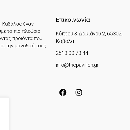
Επικοινωνία
ς Καβάλας έναν
με το πιο πλούσιο
Κύπρου & Δαμιάνου 2, 65302,
ντας προϊόντα που
Καβάλα
και την μοναδική τους
2513 00 73 44
info@thepavilion.gr