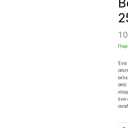
Β
2
10
Παρ
Ένα 
αποτ
εκλε
από 
ισορ
ένα 
αναδ