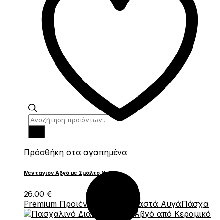
Products
search
Πρόσθήκη στα αγαπημένα
Μενταγιόν Αβγό με Σμάλτο Νο27
26.00
€
Premium Προϊόντα
Δώρα
Κρεμαστά Αυγά
Πάσχα