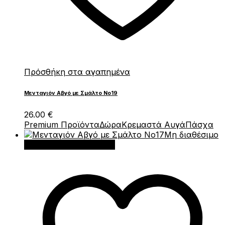
Πρόσθήκη στα αγαπημένα
Μενταγιόν Αβγό με Σμάλτο Νο19
26.00
€
Premium Προϊόντα
Δώρα
Κρεμαστά Αυγά
Πάσχα
Μη διαθέσιμο
Διαβάστε περισσότερα