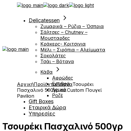
Μετάβαση
στο
περιεχόμενο
Delicatessen
Ζυμαρικά – Ρύζια – Όσπρια
Σάλτσες – Chutney –
Μουσταρδες
Κράκερς- Κριτσινια
Μέλι – Σιρόπια – Αλείμματα
Σοκολάτες
Τσάι – Βότανα
Κάβα
Αφρώδες
Ερυθρά
Αρχική
Προϊόντα
Πάσχα
Τσουρέκι
Λευκά
Πασχαλινό 500γρ σε Custom Πουγκί
Ροζέ
Pavilion
Gift Boxes
Εταιρικά Δώρα
Υπηρεσίες
Τσουρέκι Πασχαλινό 500γρ