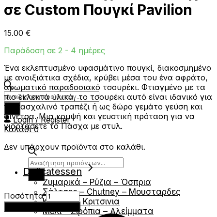
σε Custom Πουγκί Pavilion
15.00
€
Παράδοση σε 2 - 4 ημέρες
Ένα εκλεπτυσμένο υφασμάτινο πουγκί, διακοσμημένο
με ανοιξιάτικα σχέδια, κρύβει μέσα του ένα αφράτο,
αρωματικό παραδοσιακό τσουρέκι. Φτιαγμένο με τα
Products
πιο εκλεκτά υλικά, το τσουρέκι αυτό είναι ιδανικό για
search
το πασχαλινό τραπέζι ή ως δώρο γεμάτο γεύση και
φινέτσα. Μια κομψή και γευστική πρόταση για να
Login / Register
γιορτάσετε το Πάσχα με στυλ.
Καλάθι
0
Δεν υπάρχουν προϊόντα στο καλάθι.
Products
Delicatessen
search
Ζυμαρικά – Ρύζια – Όσπρια
Σάλτσες – Chutney – Μουσταρδες
Τσουρέκι
Ποσότητα
Κράκερς- Κριτσινια
Πασχαλινό
Προσθήκη στο καλάθι
Μέλι – Σιρόπια – Αλείμματα
500γρ