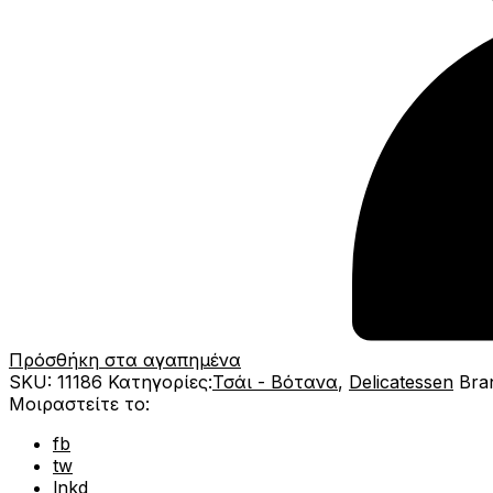
Πρόσθήκη στα αγαπημένα
SKU:
11186
Κατηγορίες:
Τσάι - Βότανα
,
Delicatessen
Bra
Μοιραστείτε το:
fb
tw
lnkd