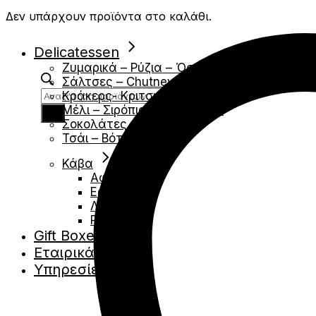
Δεν υπάρχουν προϊόντα στο καλάθι.
Delicatessen
Ζυμαρικά – Ρύζια – Όσπρια
Σάλτσες – Chutney – Μουσταρδες
Products
Κράκερς- Κριτσινια
search
Μέλι – Σιρόπια – Αλείμματα
Σοκολάτες
Τσάι – Βότανα
Κάβα
Αφρώδες
Ερυθρά
Λευκά
Ροζέ
Gift Boxes
Εταιρικά Δώρα
Υπηρεσίες