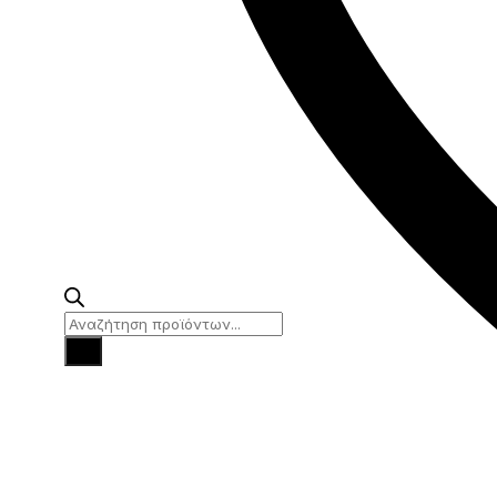
Products
search