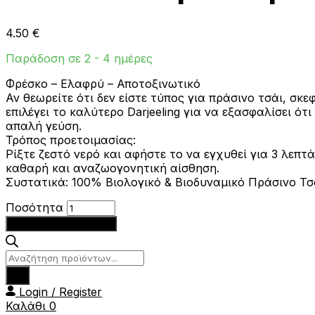
4.50
€
Παράδοση σε 2 - 4 ημέρες
Φρέσκο – Ελαφρύ – Αποτοξινωτικό
Αν θεωρείτε ότι δεν είστε τύπος για πράσινο τσάι, σ
επιλέγει το καλύτερο Darjeeling για να εξασφαλίσει ό
απαλή γεύση.
Τρόπος προετοιμασίας:
Ρίξτε ζεστό νερό και αφήστε το να εγχυθεί για 3 λεπτά
καθαρή και αναζωογονητική αίσθηση.
Συστατικά: 100% Βιολογικό & Βιοδυναμικό Πράσινο Τσά
Τσάι
Ποσότητα
Βιολογικό
Προσθήκη στο καλάθι
Πράσινο
20τμχ
Products
Hampstead
search
ποσότητα
Login / Register
Καλάθι
0