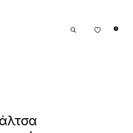
0
άλτσα