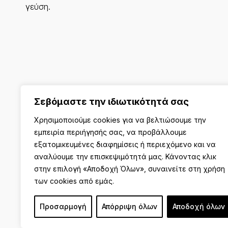
γεύση.
Σεβόμαστε την ιδιωτικότητά σας
Χρησιμοποιούμε cookies για να βελτιώσουμε την
εμπειρία περιήγησής σας, να προβάλλουμε
εξατομικευμένες διαφημίσεις ή περιεχόμενο και να
αναλύουμε την επισκεψιμότητά μας. Κάνοντας κλικ
στην επιλογή «Αποδοχή Όλων», συναινείτε στη χρήση
των cookies από εμάς.
© 2025 PAVILION. Με την επιφύλαξη κάθε νόμιμου δικαιώμ
Προσαρμογή
Απόρριψη όλων
Αποδοχή όλων
δημιουργία & φιλοξενία eshop by
manbiz