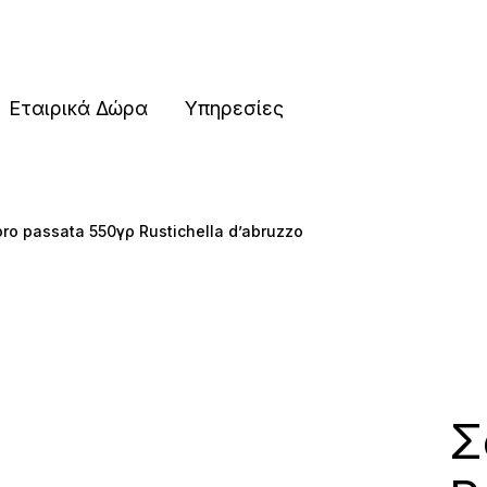
ες
Εταιρικά Δώρα
Υπηρεσίες
o passata 550γρ Rustichella d’abruzzo
ες
Σ