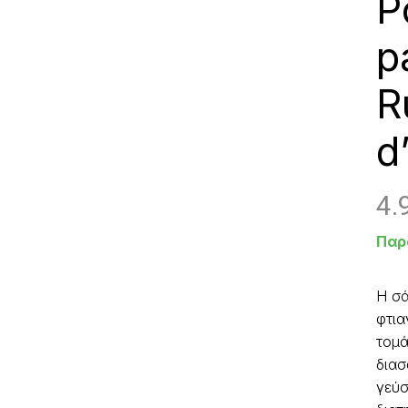
P
p
R
d
4.
Παρ
Η σά
φτια
τομά
διασ
γεύσ