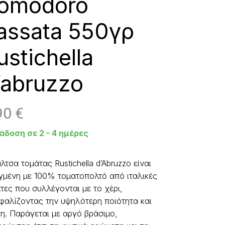
omodoro
assata 550γρ
ustichella
’abruzzo
90
€
άδοση σε 2 - 4 ημέρες
λτσα τομάτας Rustichella d’Abruzzo είναι
γμένη με 100% τοματοπολτό από ιταλικές
τες που συλλέγονται με το χέρι,
φαλίζοντας την υψηλότερη ποιότητα και
η. Παράγεται με αργό βράσιμο,