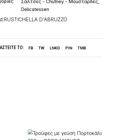
γορίες:
Σάλτσες - Chutney - Μουσταρδες
,
Delicatessen
d:
RUSTICHELLA D'ABRUZZO
ΑΣΤΕΊΤΕ ΤΟ:
FB
TW
LNKD
PIN
TMB