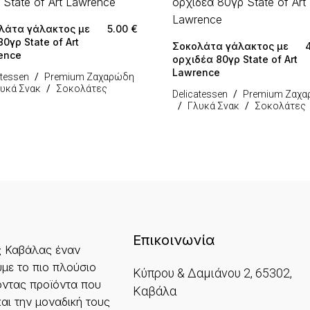
λάτα γάλακτος με
5.00
€
80γρ State of Art
Σοκολάτα γάλακτος με
ence
ορχιδέα 80γρ State of Art
Lawrence
atessen
Premium Ζαχαρώδη
υκά Σνακ
Σοκολάτες
Delicatessen
Premium Ζαχ
Γλυκά Σνακ
Σοκολάτες
Επικοινωνία
ς Καβάλας έναν
με το πιο πλούσιο
Κύπρου & Δαμιάνου 2, 65302,
ντας προϊόντα που
Καβάλα
και την μοναδική τους