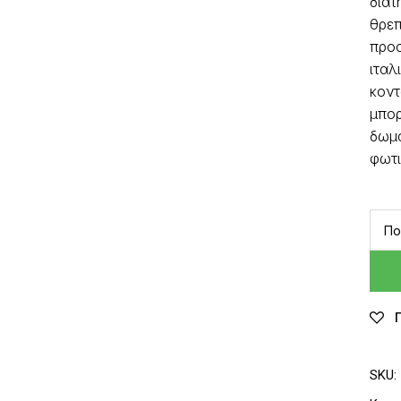
διατ
θρεπ
προσ
ιταλ
κοντ
μπορ
δωμα
φωτι
Πο
SKU: