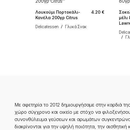
Λουκούμι Πορτοκάλι-
4.20
€
Σοκο
Κανέλα 200γρ Citrus
μέλι 
Lawr
Delicatessen
Γλυκά Σνακ
Delic
Γλ
Με αφετηρία το 2012 δημιουργήσαμε στην καρδιά τη
χώρο σύγχρονο και οικείο με στόχο να φιλοξενήσου
συνονθύλευμα γεύσεων και αρωμάτων συγκεντρώνο
διακρίνονται για την υψηλή ποιότητα, την αισθητική 