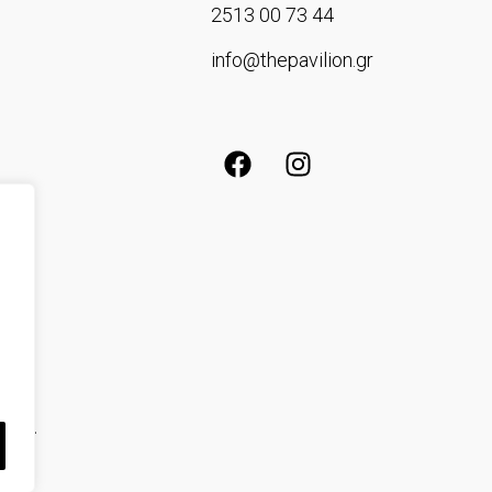
2513 00 73 44
info@thepavilion.gr
ατος.