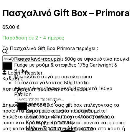
Πασχαλινό Gift Box – Primora
65.00
€
Παράδοση σε 2 - 4 ημέρες
Το Πασχαλινό Gift Box Primora περιέχει :
Products
Πασχαλινό τσουρέκι 500g σε υφασμάτινο πουγκί
search
Fudge με ρούμι & σταφίδες 175g Cartwright &
Butler
Login / Register
Μεταλλικό αυγό με σοκολατάκια
Καλάθι
0
Σοκολάτα γάλακτος 80g Gardini
Αβγουλάκια Πασχαλινά Πιτσιλωτά 180γρ
Δεν υπάρχουν προϊόντα στο καλάθι.
Pavilion
Products
Delicatessen
search
Δημιουργήστε το δικό σας gift box επιλέγοντας τα
Ζυμαρικά – Ρύζια – Όσπρια
προϊόντα και τη συσκευασία που επιθυμείτε!
Σάλτσες – Chutney – Μουσταρδες
Επιλέξτε ανάμεσα από τα εκατοντάδες εκλεκτά
Κράκερς- Κριτσινια
προϊόντα που θα βρείτε στο ηλεκτρονικό και φυσικό
Μέλι – Σιρόπια – Αλείμματα
μας καταστήματος και τοποθετείστε τα στο κουτί ή