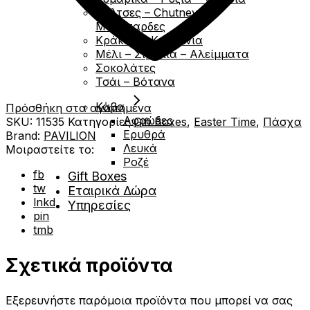
Σάλτσες – Chutney –
Μουσταρδες
Κράκερς- Κριτσινια
Μέλι – Σιρόπια – Αλείμματα
Σοκολάτες
Τσάι – Βότανα
Κάβα
Πρόσθήκη στα αγαπημένα
Αφρώδες
SKU:
11535
Κατηγορίες:
Gift Boxes
,
Easter Time
,
Πάσχα
Ερυθρά
Brand:
PAVILION
Λευκά
Μοιραστείτε το:
Ροζέ
fb
Gift Boxes
tw
Εταιρικά Δώρα
lnkd
Υπηρεσίες
pin
tmb
Σχετικά προϊόντα
Εξερευνήστε παρόμοια προϊόντα που μπορεί να σας