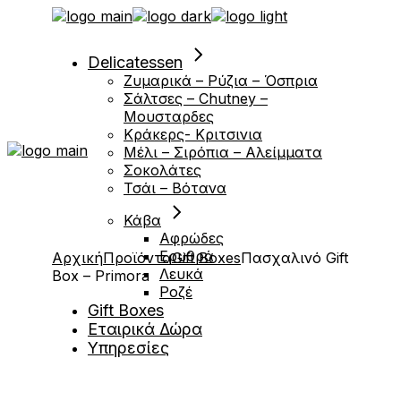
Μετάβαση
στο
περιεχόμενο
Delicatessen
Ζυμαρικά – Ρύζια – Όσπρια
Σάλτσες – Chutney –
Μουσταρδες
Κράκερς- Κριτσινια
Μέλι – Σιρόπια – Αλείμματα
Σοκολάτες
Τσάι – Βότανα
Κάβα
Αφρώδες
Ερυθρά
Αρχική
Προϊόντα
Gift Boxes
Πασχαλινό Gift
Λευκά
Box – Primora
Ροζέ
Gift Boxes
Εταιρικά Δώρα
Υπηρεσίες