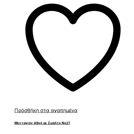
Πρόσθήκη στα αγαπημένα
Μενταγιόν Αβγό με Σμάλτο Νο27