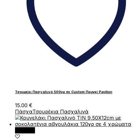
Τσουρέκι Πασχαλινό 500γρ σε Custom Πουγκί Pavilion
15.00
€
Πάσχα
Τσουρέκια Πασχαλινά
Αυτό
Επιλογή
το