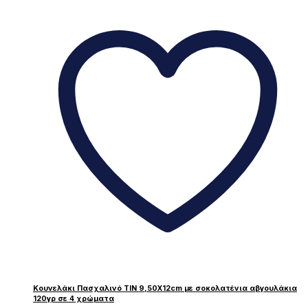
προϊόν
έχει
πολλαπλές
παραλλαγές.
Οι
επιλογές
μπορούν
να
επιλεγούν
στη
σελίδα
του
προϊόντος
Κουνελάκι Πασχαλινό TIN 9,50Χ12cm με σοκολατένια αβγουλάκια
120γρ σε 4 χρώματα