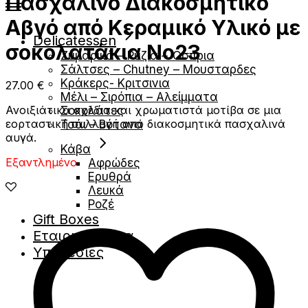
Πασχαλινό Διακοσμητικό
Αβγό από Κεραμικό Υλικό με
Delicatessen
σοκολατάκια Νο23
Ζυμαρικά – Ρύζια – Όσπρια
Σάλτσες – Chutney – Μουσταρδες
Κράκερς- Κριτσινια
27.00
€
Μέλι – Σιρόπια – Αλείμματα
Ανοιξιάτικα σχέδια και χρωματιστά μοτίβα σε μια
Σοκολάτες
εορταστική συλλογή από διακοσμητικά πασχαλινά
Τσάι – Βότανα
αυγά.
Κάβα
Εξαντλημένο
Αφρώδες
Ερυθρά
Λευκά
Ροζέ
Gift Boxes
Εταιρικά Δώρα
Υπηρεσίες