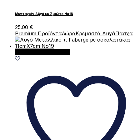
Μενταγιόν Αβγό με Σμάλτο Νο18
25.00
€
Premium Προϊόντα
Δώρα
Κρεμαστά Αυγά
Πάσχα
Προσθήκη στο καλάθι