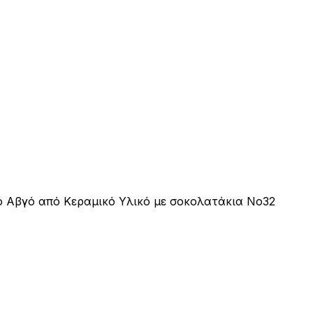
 Αβγό από Κεραμικό Υλικό με σοκολατάκια Νο32