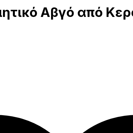
ητικό Αβγό από Κερ