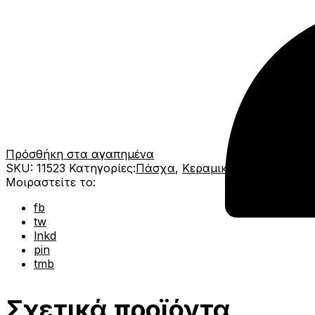
Πρόσθήκη στα αγαπημένα
SKU:
11523
Κατηγορίες:
Πάσχα
,
Κεραμικά Αυγά
Μοιραστείτε το:
fb
tw
lnkd
pin
tmb
Σχετικά προϊόντα