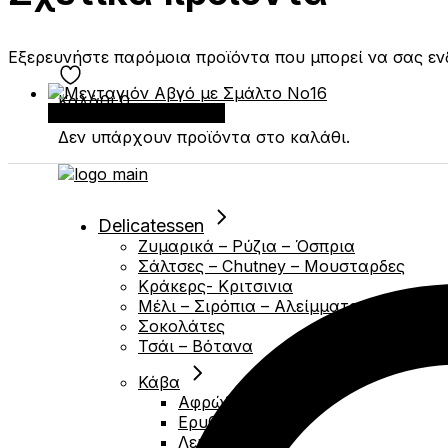
Εξερευνήστε παρόμοια προϊόντα που μπορεί να σας ε
Καλάθι
0
Προσθήκη στο καλάθι
Δεν υπάρχουν προϊόντα στο καλάθι.
Delicatessen
Ζυμαρικά – Ρύζια – Όσπρια
Σάλτσες – Chutney – Μουσταρδες
Κράκερς- Κριτσινια
Μέλι – Σιρόπια – Αλείμματα
Σοκολάτες
Τσάι – Βότανα
Κάβα
Αφρώδες
Ερυθρά
Λευκά