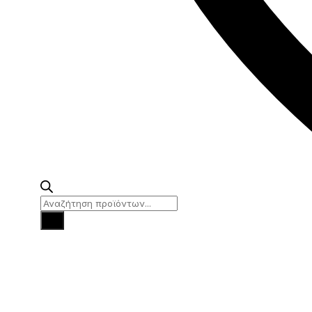
Products
search