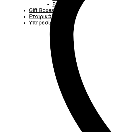
Ροζέ
Gift Boxes
Εταιρικά Δώρα
Υπηρεσίες