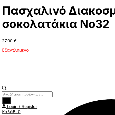
Πασχαλινό Διακοσμ
σοκολατάκια Νο32
27.00
€
Εξαντλημένο
Products
search
Login / Register
Καλάθι
0