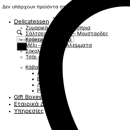
Δεν υπάρχουν προϊόντα στο καλάθι.
Delicatessen
Ζυμαρικά – Ρύζια – Όσπρια
Σάλτσες – Chutney – Μουσταρδες
Products
Κράκερς- Κριτσινια
search
Μέλι – Σιρόπια – Αλείμματα
Σοκολάτες
Τσάι – Βότανα
Κάβα
Αφρώδες
Ερυθρά
Λευκά
Ροζέ
Gift Boxes
Εταιρικά Δώρα
Υπηρεσίες