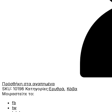
Πρόσθήκη στα αγαπημένα
SKU:
10198
Κατηγορίες:
Ερυθρά
,
Κάβα
Μοιραστείτε το:
fb
tw