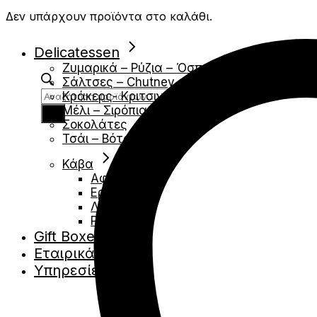
Δεν υπάρχουν προϊόντα στο καλάθι.
Delicatessen
Ζυμαρικά – Ρύζια – Όσπρια
Σάλτσες – Chutney – Μουσταρδες
Products
Κράκερς- Κριτσινια
search
Μέλι – Σιρόπια – Αλείμματα
Σοκολάτες
Τσάι – Βότανα
Κάβα
Αφρώδες
Ερυθρά
Λευκά
Ροζέ
Gift Boxes
Εταιρικά Δώρα
Υπηρεσίες