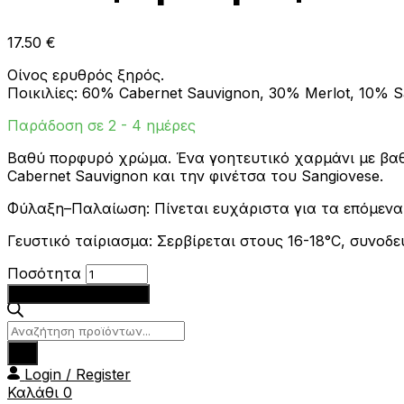
17.50
€
Οίνος ερυθρός ξηρός.
Ποικιλίες: 60% Cabernet Sauvignon, 30% Merlot, 10% S
Παράδοση σε 2 - 4 ημέρες
Βαθύ πορφυρό χρώμα. Ένα γοητευτικό χαρμάνι με βαθ
Cabernet Sauvignon και την φινέτσα του Sangiovese.
Φύλαξη–Παλαίωση: Πίνεται ευχάριστα για τα επόμενα 
Γευστικό ταίριασμα: Σερβίρεται στους 16-18°C, συνοδ
Οίνος
Ποσότητα
Ερυθρός
Προσθήκη στο καλάθι
Chateau
12,5%vol
Products
750ml
search
NICO
Login / Register
LAZARIDI
Καλάθι
0
ποσότητα