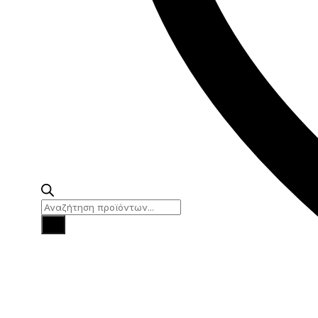
Products
search