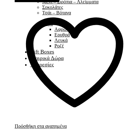
Μέλι – Σιρόπια – Αλείμματα
Σοκολάτες
Τσάι – Βότανα
Κάβα
Αφρώδες
Ερυθρά
Λευκά
Ροζέ
Gift Boxes
Εταιρικά Δώρα
Υπηρεσίες
Πρόσθήκη στα αγαπημένα