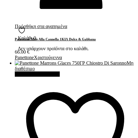
Πρόσθήκη στα αγαπημένα
Καλάθι
0
Panettone Mele Alla Cannella 1ΚΙΛ Dolce & Gabbana
Δεν υπάρχουν προϊόντα στο καλάθι.
66.00
€
Panettone
Χριστούγεννα
Μη
διαθέσιμο
Διαβάστε περισσότερα