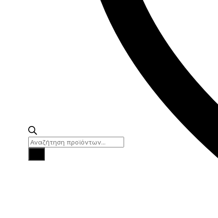
Products
search