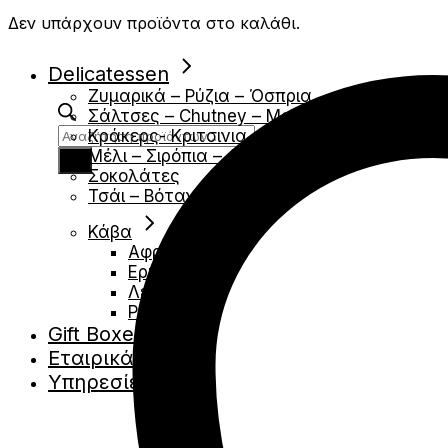
ποσότητα
Δεν υπάρχουν προϊόντα στο καλάθι.
Delicatessen
Ζυμαρικά – Ρύζια – Όσπρια
Σάλτσες – Chutney – Μουσταρδες
Products
Κράκερς- Κριτσινια
search
Μέλι – Σιρόπια – Αλείμματα
Σοκολάτες
Τσάι – Βότανα
Κάβα
Αφρώδες
Ερυθρά
Λευκά
Ροζέ
Gift Boxes
Εταιρικά Δώρα
Υπηρεσίες