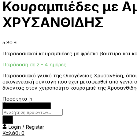
Κουραμπιέδες με Α
ΧΡΥΣΑΝΘΙΔΗΣ
5.80
€
Παραδοσιακοί κουραμπιέδες με φρέσκο βούτυρο και κ
Παράδοση σε 2 - 4 ημέρες
Παραδοσιακό γλυκό της Οικογένειας Χρυσανθίδη, όπου 
οικογενειακή συνταγή που έχει μεταφερθεί από γενιά σ
δίνοντας στον χειροποίητο κουραμπιέ της Χρυσανθίδης
Κουραμπιέδες
Ποσότητα
με
Προσθήκη στο καλάθι
Αμύγδαλο
Products
και
search
Καραμέλα
Login / Register
200γρ
Καλάθι
0
ΧΡΥΣΑΝΘΙΔΗΣ