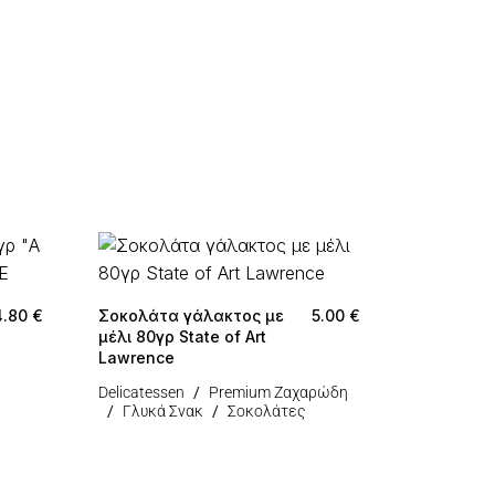
4.80
€
Σοκολάτα γάλακτος με
5.00
€
μέλι 80γρ State of Art
Lawrence
Delicatessen
Premium Ζαχαρώδη
Γλυκά Σνακ
Σοκολάτες