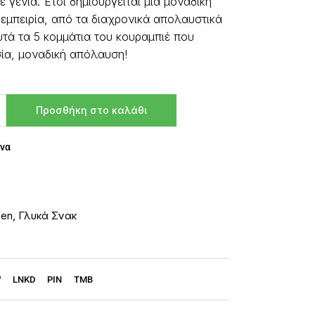
 γενιά. Έτσι δημιουργείται μια μοναδική
 εμπειρία, από τα διαχρονικά απολαυστικά
τά τα 5 κομμάτια του κουραμπιέ που
σία, μοναδική απόλαυση!
Προσθήκη στο καλάθι
να
sen
,
Γλυκά Σνακ
W
LNKD
PIN
TMB