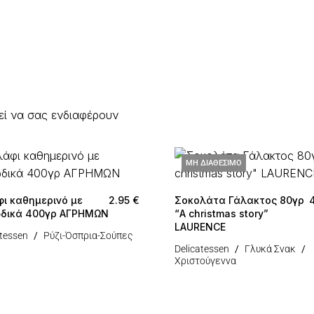
εί να σας ενδιαφέρουν
ΜΗ ΔΙΑΘΕΣΙΜΟ
φι καθημερινό με
2.95
€
Σοκολάτα Γάλακτος 80γρ
δικά 400γρ ΑΓΡΗΜΩΝ
“A christmas story”
LAURENCE
atessen
Ρύζι-Όσπρια-Σούπες
Delicatessen
Γλυκά Σνακ
Χριστούγεννα