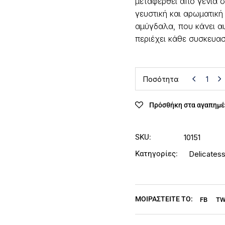
μεταφερθεί από γενιά σε
γευστική και αρωματική
αμύγδαλα, που κάνει αυ
περιέχει κάθε συσκευα
Ποσότητα
Πρόσθήκη στα αγαπημέ
SKU:
10151
Κατηγορίες:
Delicates
ΜΟΙΡΑΣΤΕΙΤΕ ΤΟ:
FB
T