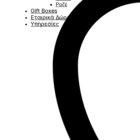
Ροζέ
του
Gift Boxes
προϊόντος
Εταιρικά Δώρα
Υπηρεσίες