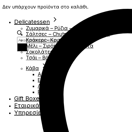
Δεν υπάρχουν προϊόντα στο καλάθι.
Delicatessen
Ζυμαρικά – Ρύζια – Όσπρια
Σάλτσες – Chutney – Μουσταρδες
Products
Κράκερς- Κριτσινια
search
Μέλι – Σιρόπια – Αλείμματα
Σοκολάτες
Τσάι – Βότανα
Κάβα
Αφρώδες
Ερυθρά
Λευκά
Ροζέ
Gift Boxes
Εταιρικά Δώρα
Υπηρεσίες