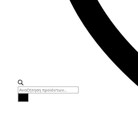
Products
search