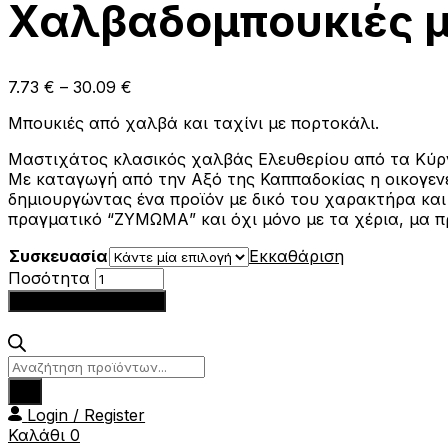
Χαλβαδομπουκιές μ
Price
7.73
€
–
30.09
€
range:
Μπουκιές από χαλβά και ταχίνι με πορτοκάλι.
7.73 €
through
Μαστιχάτος κλασικός χαλβάς Ελευθερίου από τα Κύρ
30.09 €
Με καταγωγή από την Αξό της Καππαδοκίας η οικογεν
δημιουργώντας ένα προϊόν με δικό του χαρακτήρα κ
πραγματικό “ΖΥΜΩΜΑ” και όχι μόνο με τα χέρια, μα πρ
Συσκευασία
Εκκαθάριση
Χαλβαδομπουκιές
Ποσότητα
με
Προσθήκη στο καλάθι
πορτοκάλι
χύμα
Ελευθερίου
Products
Κυργίων
search
ποσότητα
Login / Register
Καλάθι
0