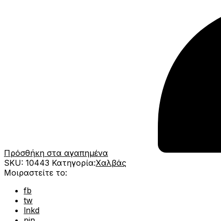
Πρόσθήκη στα αγαπημένα
SKU:
10443
Κατηγορία:
Χαλβάς
Μοιραστείτε το:
fb
tw
lnkd
pin