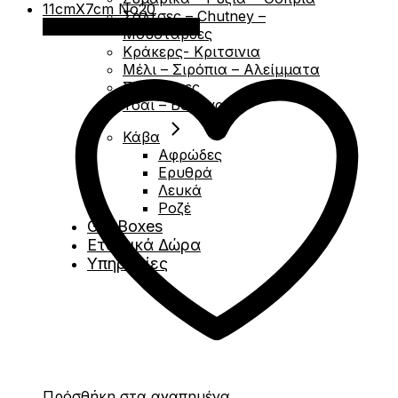
Σάλτσες – Chutney –
Προσθήκη στο καλάθι
Μουσταρδες
Κράκερς- Κριτσινια
Μέλι – Σιρόπια – Αλείμματα
Σοκολάτες
Τσάι – Βότανα
Κάβα
Αφρώδες
Ερυθρά
Λευκά
Ροζέ
Gift Boxes
Εταιρικά Δώρα
Υπηρεσίες
Πρόσθήκη στα αγαπημένα