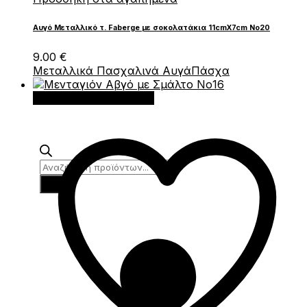
Αυγό Μεταλλικό τ. Faberge με σοκολατάκια 11cmX7cm Νο20
9.00
€
Μεταλλικά Πασχαλινά Αυγά
Πάσχα
Προσθήκη στο καλάθι
Products
search