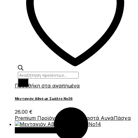
Products
search
Πρόσθήκη στα αγαπημένα
Μενταγιόν Αβγό με Σμάλτο Νο26
26.00
€
Premium Προϊόντα
Δώρα
Κρεμαστά Αυγά
Πάσχα
Προσθήκη στο καλάθι