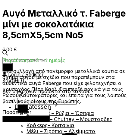
Αυγό Μεταλλικό τ. Faberge
μίνι με σοκολατάκια
8,5cmX5,5cm Νο5
6.00
€
Products
Παράδοση σε 2 - 4 ημέρες
search
Μια συλλογή από πανέμορφα μεταλλικά κουτιά σε
Login / Register
σχήμα αυγού με σχέδια που παραπέμπουν στα
Καλάθι
0
αυθεντικά αυγά Faberge που είχε φιλοτεχνήσει ο
χρυσοχόος Πέτρ Καρλ Φαμπερζέ αρχικά για τους
Δεν υπάρχουν προϊόντα στο καλάθι.
Ρώσους αυτοκράτορες και έπειτα για τους λοιπούς
Products
βασιλικούς οίκους της Ευρώπης.
Delicatessen
search
Αυγό
Ποσότητα
Ζυμαρικά – Ρύζια – Όσπρια
Μεταλλικό
Σάλτσες – Chutney – Μουσταρδες
Προσθήκη στο καλάθι
τ.
Κράκερς- Κριτσινια
Faberge
Μέλι – Σιρόπια – Αλείμματα