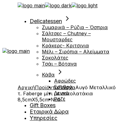
Μετάβαση
στο
περιεχόμενο
Delicatessen
Ζυμαρικά – Ρύζια – Όσπρια
Σάλτσες – Chutney –
Μουσταρδες
Κράκερς- Κριτσινια
Μέλι – Σιρόπια – Αλείμματα
Σοκολάτες
Τσάι – Βότανα
Κάβα
Αφρώδες
Ερυθρά
Αρχική
Προϊόντα
Πάσχα
Αυγό Μεταλλικό
Λευκά
τ. Faberge μίνι με σοκολατάκια
Ροζέ
8,5cmX5,5cm Νο5
Gift Boxes
Εταιρικά Δώρα
Υπηρεσίες