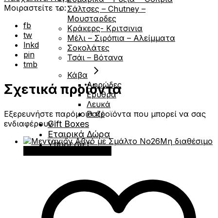
Μοιραστείτε το:
Σάλτσες – Chutney –
Μουσταρδες
fb
Κράκερς- Κριτσινια
tw
Μέλι – Σιρόπια – Αλείμματα
lnkd
Σοκολάτες
pin
Τσάι – Βότανα
tmb
Κάβα
Αφρώδες
Σχετικά προϊόντα
Ερυθρά
Λευκά
Εξερευνήστε παρόμοια προϊόντα που μπορεί να σας
Ροζέ
ενδιαφέρουν
Gift Boxes
Εταιρικά Δώρα
Μη διαθέσιμο
Υπηρεσίες
Διαβάστε περισσότερα