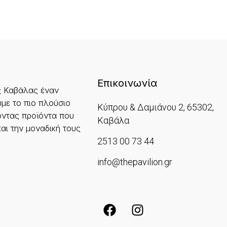
Επικοινωνία
ς Καβάλας έναν
με το πιο πλούσιο
Κύπρου & Δαμιάνου 2, 65302,
ντας προϊόντα που
Καβάλα
και την μοναδική τους
2513 00 73 44
info@thepavilion.gr