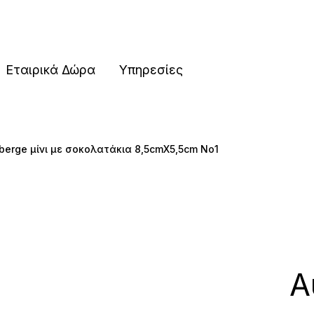
ες
Εταιρικά Δώρα
Υπηρεσίες
berge μίνι με σοκολατάκια 8,5cmX5,5cm Νο1
ες
Α