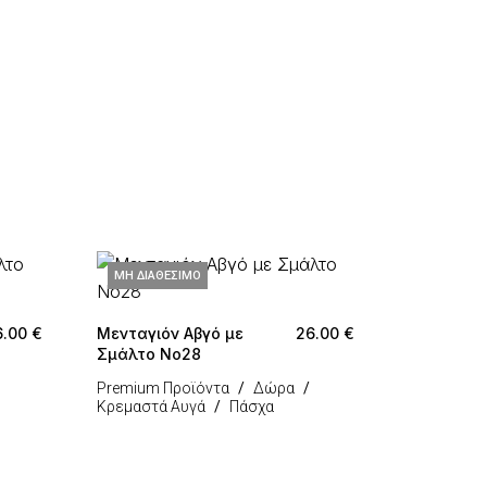
ΜΗ ΔΙΑΘΈΣΙΜΟ
6.00
€
Μενταγιόν Αβγό με
26.00
€
Σμάλτο Νο28
Premium Προϊόντα
Δώρα
Κρεμαστά Αυγά
Πάσχα