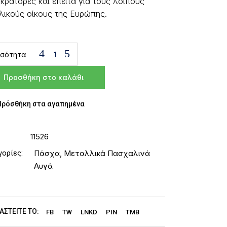
κράτορες και έπειτα για τους λοιπούς
λικούς οίκους της Ευρώπης.
σότητα
Προσθήκη στο καλάθι
Πρόσθήκη στα αγαπημένα
11526
γορίες:
Πάσχα
,
Μεταλλικά Πασχαλινά
Αυγά
ΑΣΤΕΊΤΕ ΤΟ:
FB
TW
LNKD
PIN
TMB