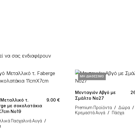
εί να σας ενδιαφέρουν
ΜΗ ΔΙΑΘΈΣΙΜΟ
Μενταγιόν Αβγό με
2
Σμάλτο Νο27
 Μεταλλικό τ.
9.00
€
rge με σοκολατάκια
Premium Προϊόντα
Δώρα
X7cm Νο19
Κρεμαστά Αυγά
Πάσχα
λικά Πασχαλινά Αυγά
α