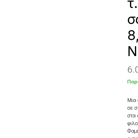
τ
σ
8
Ν
6.
Παρ
Μια 
σε σ
στα 
φιλο
Φαμπ