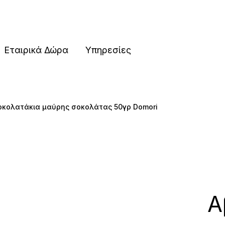
ες
Εταιρικά Δώρα
Υπηρεσίες
οκολατάκια μαύρης σοκολάτας 50γρ Domori
ες
Α