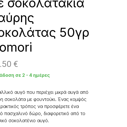
ε σοκολατάκια
αύρης
οκολάτας 50γρ
omori
.50
€
άδοση σε 2 - 4 ημέρες
λλικό αυγό που περιέχει μικρά αυγά από
η σοκολάτα με φουντούκι. Ένας κομψός
πρακτικός τρόπος να προσφέρετε ένα
ό πασχαλινό δώρο, διαφορετικό από το
ικό σοκολατένιο αυγό.