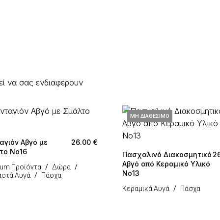
εί να σας ενδιαφέρουν
ΜΗ ΔΙΑΘΈΣΙΜΟ
αγιόν Αβγό με
26.00
€
το Νο16
Πασχαλινό Διακοσμητικό
2
Αβγό από Κεραμικό Υλικό
um Προϊόντα
Δώρα
Νο13
στά Αυγά
Πάσχα
Κεραμικά Αυγά
Πάσχα