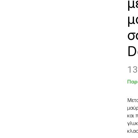
μ
μ
σ
D
13
Παρ
Μετα
μαύρ
και 
γλυκ
κλασ