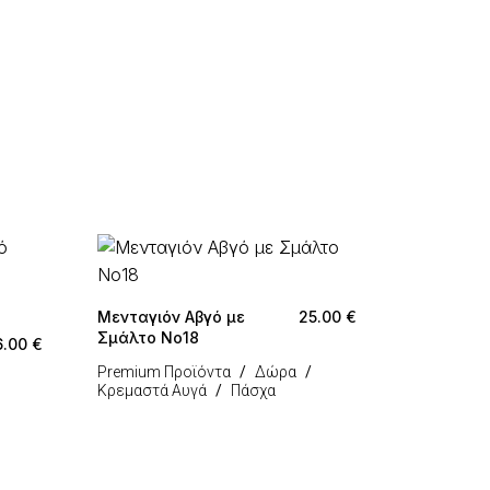
Μενταγιόν Αβγό με
25.00
€
Σμάλτο Νο18
6.00
€
Premium Προϊόντα
Δώρα
Κρεμαστά Αυγά
Πάσχα