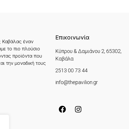
Επικοινωνία
ς Καβάλας έναν
με το πιο πλούσιο
Κύπρου & Δαμιάνου 2, 65302,
ντας προϊόντα που
Καβάλα
και την μοναδική τους
2513 00 73 44
info@thepavilion.gr