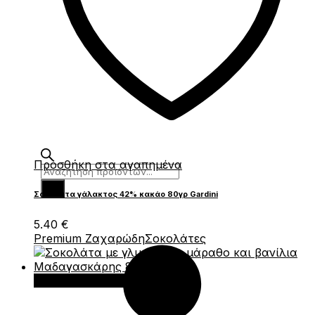
Πρόσθήκη στα αγαπημένα
Products
search
Σοκολάτα γάλακτος 42% κακάο 80γρ Gardini
5.40
€
Premium Ζαχαρώδη
Σοκολάτες
Προσθήκη στο καλάθι