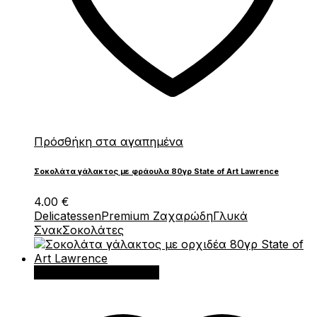
Πρόσθήκη στα αγαπημένα
Σοκολάτα γάλακτος με φράουλα 80γρ State of Art Lawrence
4.00
€
Delicatessen
Premium Ζαχαρώδη
Γλυκά
Σνακ
Σοκολάτες
Προσθήκη στο καλάθι