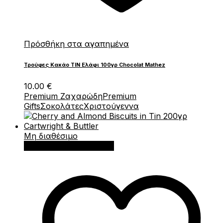
Πρόσθήκη στα αγαπημένα
Τρούφες Κακάο ΤΙΝ Ελάφι 100γρ Chocolat Mathez
10.00
€
Premium Ζαχαρώδη
Premium
Gifts
Σοκολάτες
Χριστούγεννα
Μη διαθέσιμο
Διαβάστε περισσότερα