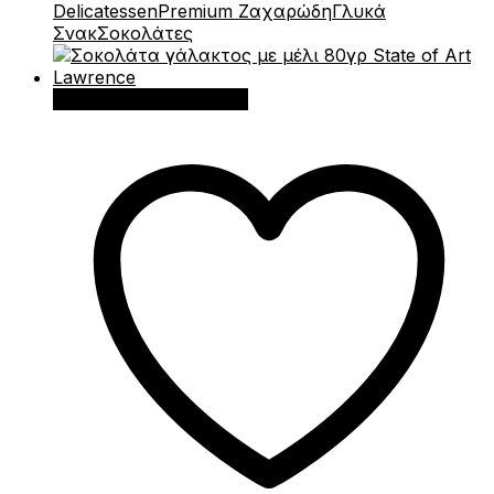
Delicatessen
Premium Ζαχαρώδη
Γλυκά
Σνακ
Σοκολάτες
Προσθήκη στο καλάθι