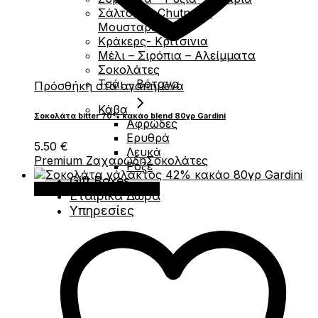
Σάλτσες – Chutney –
Μουσταρδες
Κράκερς- Κριτσινια
Μέλι – Σιρόπια – Αλείμματα
Σοκολάτες
Τσάι – Βότανα
Πρόσθήκη στα αγαπημένα
Κάβα
Σοκολάτα bitter 70% κακάο blend 80γρ Gardini
Αφρώδες
Ερυθρά
5.50
€
Λευκά
Premium Ζαχαρώδη
Σοκολάτες
Ροζέ
Gift Boxes
Προσθήκη στο καλάθι
Εταιρικά Δώρα
Υπηρεσίες