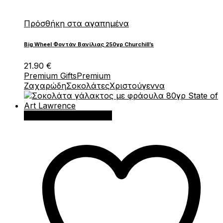
Πρόσθήκη στα αγαπημένα
Big Wheel Φοντάν Βανίλιας 250γρ Churchill’s
21.90
€
Premium Gifts
Premium
Ζαχαρώδη
Σοκολάτες
Χριστούγεννα
Προσθήκη στο καλάθι