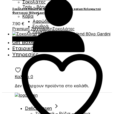
Σοκολάτες
Τσάι – Βότανα
Σοκολάτα Kunefe με Φύλλο Κανταίφι και κρέμα Κελυφωτού
Φυστικιού 180γρ Laurence
Κάβα
Αφρώδες
7.90
€
Ερυθρά
Premium Ζαχαρώδη
Σοκολάτες
Λευκά
Ροζέ
Προσθήκη στο καλάθι
Gift Boxes
Εταιρικά Δώρα
Υπηρεσίες
Καλάθι
0
Δεν υπάρχουν προϊόντα στο καλάθι.
Delicatessen
Ζυμαρικά – Ρύζια – Όσπρια