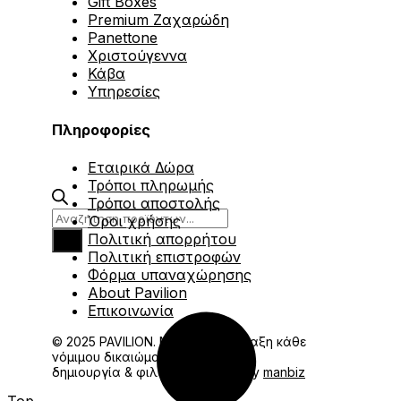
Gift Boxes
Premium Ζαχαρώδη
Panettone
Χριστούγεννα
Κάβα
Υπηρεσίες
Πληροφορίες
Εταιρικά Δώρα
Τρόποι πληρωμής
Τρόποι αποστολής
Products
Όροι χρήσης
search
Πολιτική απορρήτου
Πολιτική επιστροφών
Φόρμα υπαναχώρησης
About Pavilion
Επικοινωνία
© 2025 PAVILION. Με την επιφύλαξη κάθε
νόμιμου δικαιώματος.
δημιουργία & φιλοξενία eshop by
manbiz