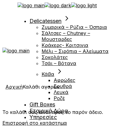
Μετάβαση
στο
περιεχόμενο
Delicatessen
Ζυμαρικά – Ρύζια – Όσπρια
Σάλτσες – Chutney –
Μουσταρδες
Κράκερς- Κριτσινια
Μέλι – Σιρόπια – Αλείμματα
Σοκολάτες
Τσάι – Βότανα
Κάβα
Αφρώδες
Ερυθρά
Αρχική
Καλάθι αγορών
Λευκά
Ροζέ
Gift Boxes
Εταιρικά Δώρα
Το καλάθι σας είναι προς το παρόν άδειο.
Υπηρεσίες
Επιστροφή στο κατάστημα