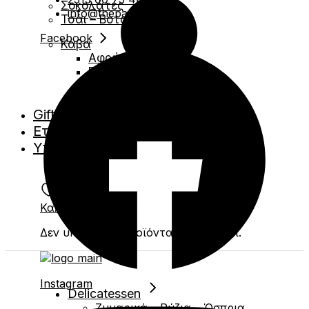
Σοκολάτες
info@thepavilion.gr
Τσάι – Βότανα
Facebook
Κάβα
Αφρώδες
Ερυθρά
Λευκά
Ροζέ
Gift Boxes
Εταιρικά Δώρα
Υπηρεσίες
Καλάθι
0
Δεν υπάρχουν προϊόντα στο καλάθι.
Instagram
Delicatessen
Ζυμαρικά – Ρύζια – Όσπρια