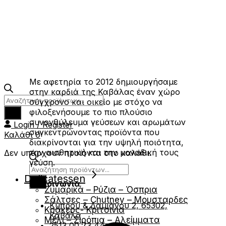
Με αφετηρία το 2012 δημιουργήσαμε
στην καρδιά της Καβάλας έναν χώρο
Products
σύγχρονο και οικείο με στόχο να
search
φιλοξενήσουμε το πιο πλούσιο
συνονθύλευμα γεύσεων και αρωμάτων
Login / Register
συγκεντρώνοντας προϊόντα που
Καλάθι
0
διακρίνονται για την υψηλή ποιότητα,
την αισθητική και την μοναδική τους
Δεν υπάρχουν προϊόντα στο καλάθι.
γεύση.
Products
Delicatessen
search
Επικοινωνία
Ζυμαρικά – Ρύζια – Όσπρια
Σάλτσες – Chutney – Μουσταρδες
Κύπρου & Δαμιάνου 2, 65302,
Κράκερς- Κριτσινια
Καβάλα
Μέλι – Σιρόπια – Αλείμματα
2513 00 73 44