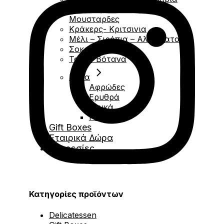
Σάλτσες – Chutney –
Μουσταρδες
Κράκερς- Κριτσινια
Μέλι – Σιρόπια – Αλείμματα
Σοκολάτες
Τσάι – Βότανα
Κάβα
Αφρώδες
Ερυθρά
Λευκά
Ροζέ
Gift Boxes
Εταιρικά Δώρα
Υπηρεσίες
Κατηγορίες προϊόντων
Delicatessen